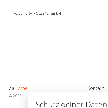
Fotos: JURA-HOLZBAU-GmbH
da
Home
Kontakt
© 2023
da
Home
Gm
Domplatz 3
Schutz deiner Daten
85072 Eichst