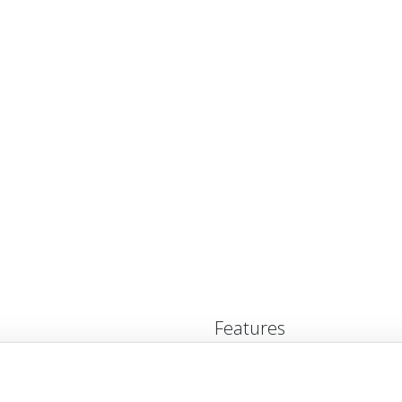
Features
bH
Entwurfswettbewerb
Leistungen
ätt
So funktioniert's